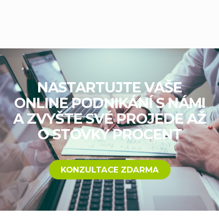
NASTARTUJTE VAŠE
ONLINE PODNIKÁNÍ S NÁMI
A ZVYŠTE SVÉ PROJEDE AŽ
O STOVKY PROCENT
KONZULTACE ZDARMA