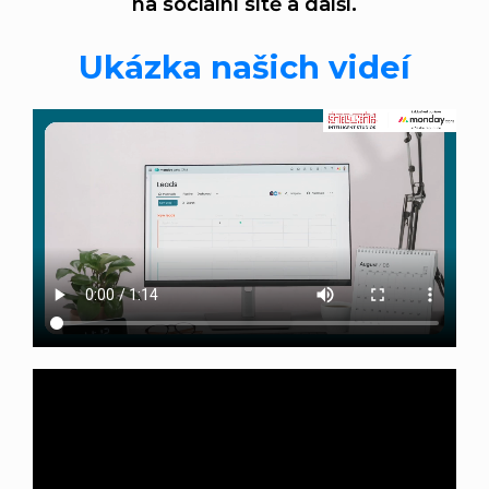
na sociální sítě a další.
Ukázka našich videí