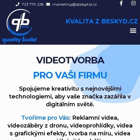
Přeskočit
723 779 228
marketing@qbdigital.cz
na
obsah
KVALITA Z BESKYD.CZ
M
VIDEOTVORBA
PRO VAŠI FIRMU
Spojujeme kreativitu s nejnovějšími
technologiemi, aby vaše značka zazářila v
digitálním světě.
Tvoříme pro Vás:
Reklamní videa,
videozáběry z dronu, videoprohlídky, videa
s grafickými efekty, tvorba na míru, videa