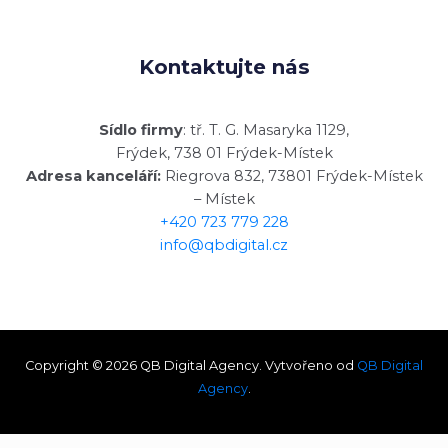
Kontaktujte nás
Sídlo firmy
: tř. T. G. Masaryka 1129,
Frýdek, 738 01 Frýdek-Místek
Adresa kanceláří:
Riegrova 832, 73801 Frýdek-Místek
– Místek
+420 723 779 228
info@qbdigital.cz
Copyright © 2026 QB Digital Agency. Vytvořeno od
QB Digital
Agency
.